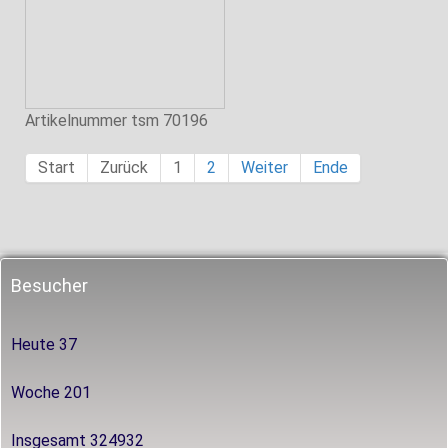
Artikelnummer
tsm 70196
Start
Zurück
1
2
Weiter
Ende
Besucher
Heute
37
Woche
201
Insgesamt
324932